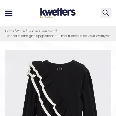
Zoe
Home
/
Winkel
/
Twinset
/
Trui
/
Zwart
/
Twinset Milano girls fijngebreide trui met ruches in de kleur zwart/wit