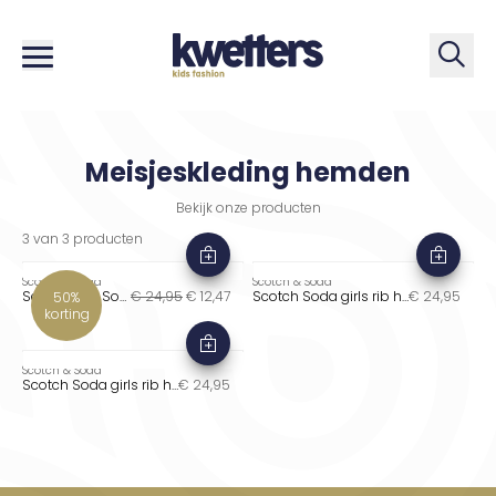
Zoe
Meisjeskleding hemden
Bekijk onze producten
3
van
3
producten
Scotch & Soda
Scotch & Soda
Scotch and Soda girls rib hemd in de kleur wit
€ 24,95
€ 12,47
Scotch Soda girls rib hemd in de kleur navy donkerblauw
€ 24,95
50%
korting
Scotch & Soda
Scotch Soda girls rib hemd in de kleur wit
€ 24,95