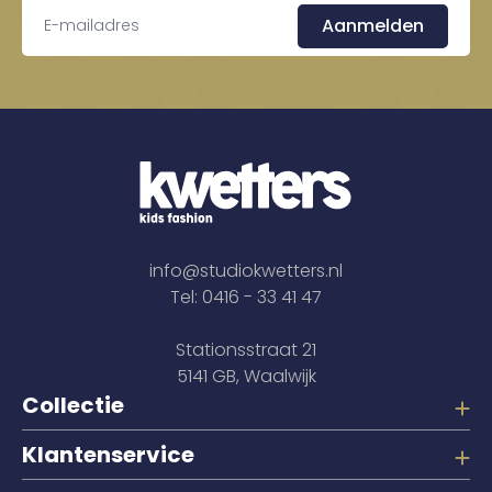
Aanmelden
info@studiokwetters.nl
Tel: 0416 - 33 41 47
Stationsstraat 21
5141 GB, Waalwijk
Collectie
Klantenservice